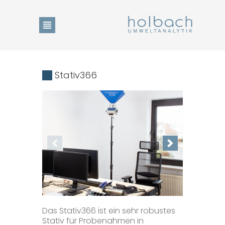
Produktsuche
Stativ366
Sprachwechsel
DE
Startseite
EN
Merkliste anzeigen
Das Stativ366 ist ein sehr robustes
Aktuelles
Stativ für Probenahmen in