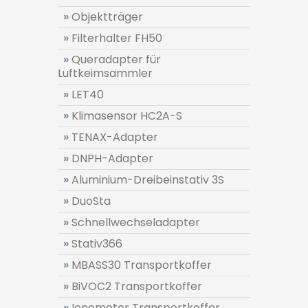
»
Objektträger
»
Filterhalter FH50
»
Queradapter für
Luftkeimsammler
»
LET40
»
Klimasensor HC2A-S
»
TENAX-Adapter
»
DNPH-Adapter
»
Aluminium-Dreibeinstativ 3S
»
DuoSta
»
Schnellwechseladapter
»
Stativ366
»
MBASS30 Transportkoffer
»
BiVOC2 Transportkoffer
»
Ionometer Transportkoffer