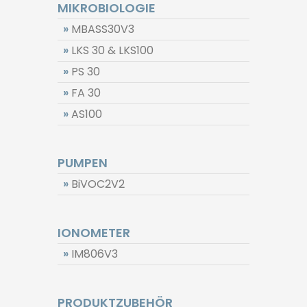
MIKROBIOLOGIE
»
MBASS30V3
»
LKS 30 & LKS100
»
PS 30
»
FA 30
»
AS100
PUMPEN
»
BiVOC2V2
IONOMETER
»
IM806V3
PRODUKTZUBEHÖR