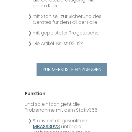
Karriere
Chemische Labore
Downloads
einem Klick
mit Stahlseil zur Sicherung des
Gerätes für den Fall der Fälle
Adressen Sachverständige
Kontakt
mit gepolsteter Tragetasche
Bezugsquellen Nährmedien
Datenschutz
Die Artikel-Nr. ist 02-124
Distributoren
Disclaimer
ZUR MERKLISTE HINZUFÜGEN
Gerätebörse
Impressum & AVB
Funktion
Fachinformationen
Und so einfach geht die
Probenahme mit dem Stativ366:
FAQ
Stativ mit abgesenktem
MBASS30V3
unter die