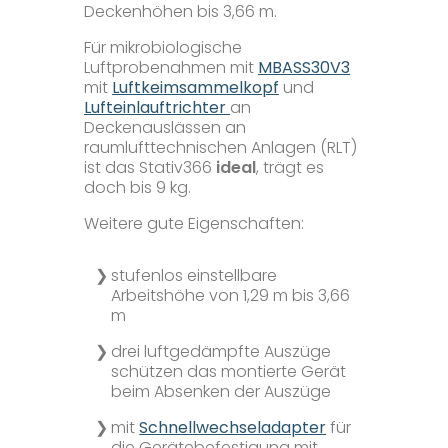
Deckenhöhen bis 3,66 m.
Mikrobiologie
Für mikrobiologische
Luftprobenahmen mit
MBASS30V3
mit
Luftkeimsammelkopf
und
Pumpen
Lufteinlauftrichter
an
Deckenauslässen an
raumlufttechnischen Anlagen (RLT)
Ionometer
ist das Stativ366
ideal
, trägt es
doch bis 9 kg.
Zubehör
Weitere gute Eigenschaften:
stufenlos einstellbare
Unternehmen+
Arbeitshöhe von 1,29 m bis 3,66
m
Unser Auftrag
Service+
drei luftgedämpfte Auszüge
schützen das montierte Gerät
beim Absenken der Auszüge
Zertifizierungen
Mikrobiologische Labore
Mehrwerte
mit
Schnellwechseladapter
für
die Gerätebefestigung mit