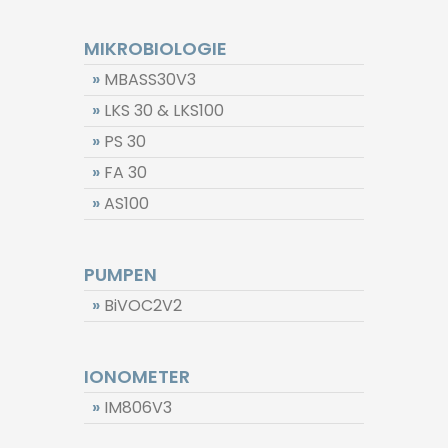
MIKROBIOLOGIE
»
MBASS30V3
»
LKS 30 & LKS100
»
PS 30
»
FA 30
»
AS100
PUMPEN
»
BiVOC2V2
IONOMETER
»
IM806V3