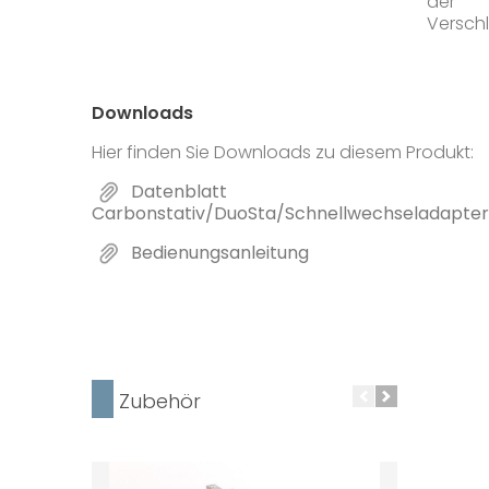
der
Versch
Downloads
Hier finden Sie Downloads zu diesem Produkt:
Datenblatt
Carbonstativ/DuoSta/Schnellwechseladapter
Bedienungsanleitung
Zubehör