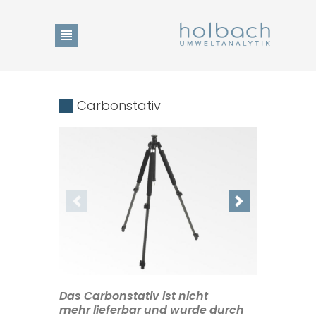
Produktsuche
Carbonstativ
Sprachwechsel
DE
Startseite
EN
Merkliste anzeigen
Das Carbonstativ ist nicht
Aktuelles
mehr lieferbar und wurde durch