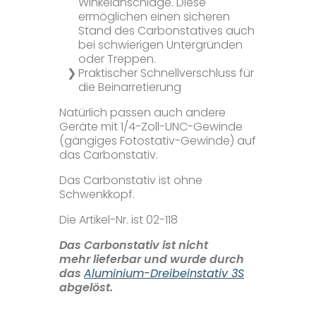
Winkelanschläge. Diese
Karriere
Chemische Labore
Downloads
ermöglichen einen sicheren
Stand des Carbonstatives auch
bei schwierigen Untergründen
Adressen Sachverständige
Kontakt
oder Treppen.
Praktischer Schnellverschluss für
die Beinarretierung
Bezugsquellen Nährmedien
Datenschutz
Natürlich passen auch andere
Geräte mit 1/4-Zoll-UNC-Gewinde
Distributoren
Disclaimer
(gängiges Fotostativ-Gewinde) auf
das Carbonstativ.
Das Carbonstativ ist ohne
Gerätebörse
Impressum & AVB
Schwenkkopf.
Die Artikel-Nr. ist 02-118
Fachinformationen
Das Carbonstativ ist nicht
mehr lieferbar und wurde durch
FAQ
das
Aluminium-Dreibeinstativ 3S
abgelöst.