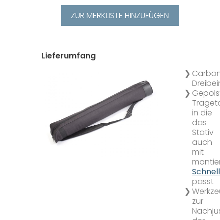
ZUR MERKLISTE HINZUFÜGEN
Lieferumfang
Carbo
Dreibei
Gepols
Traget
in die
das
Stativ
auch
mit
montie
Schnel
passt
Werkz
zur
Nachju