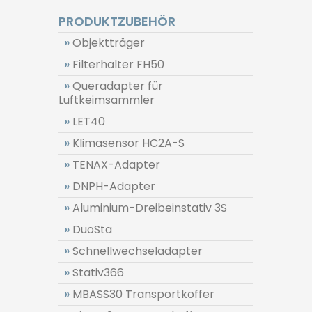
PRODUKTZUBEHÖR
»
Objektträger
»
Filterhalter FH50
»
Queradapter für
Luftkeimsammler
»
LET40
»
Klimasensor HC2A-S
»
TENAX-Adapter
»
DNPH-Adapter
»
Aluminium-Dreibeinstativ 3S
»
DuoSta
»
Schnellwechseladapter
»
Stativ366
»
MBASS30 Transportkoffer