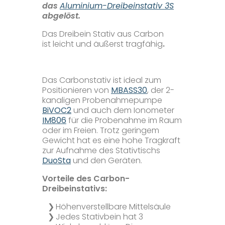
das
Aluminium-Dreibeinstativ 3S
abgelöst.
Mikrobiologie
Das Dreibein Stativ aus Carbon
ist leicht und äußerst tragfähig
.
Pumpen
Ionometer
Das Carbonstativ ist ideal zum
Positionieren von
MBASS30
, der 2-
kanaligen Probenahmepumpe
BiVOC2
und auch dem Ionometer
Zubehör
IM806
für die Probenahme im Raum
oder im Freien. Trotz geringem
Gewicht hat es eine hohe Tragkraft
Unternehmen+
zur Aufnahme des Stativtischs
DuoSta
und den Geräten.
Unser Auftrag
Service+
Vorteile des Carbon-
Dreibeinstativs:
Zertifizierungen
Mikrobiologische Labore
Mehrwerte
Höhenverstellbare Mittelsäule
Jedes Stativbein hat 3